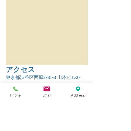
アクセス
東京都渋谷区西原2-31-3 山本ビル2F
京王新線（都営新宿線直通）
Phone
Email
Address
幡ヶ谷駅南口 徒歩２分
miharadc@gmail.com
ACCESS
Yamamoto building 2F
2-31-3 Nishihara Shibuya-ku Tokyo