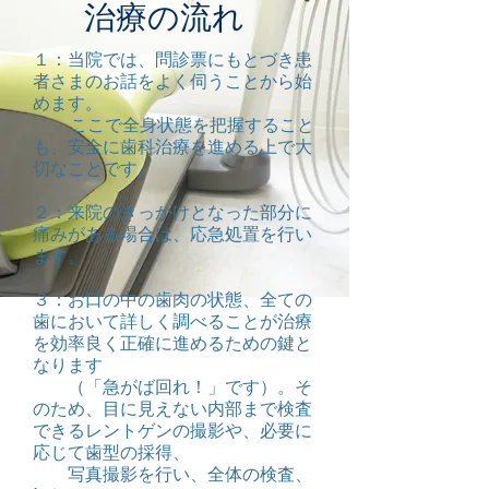
治療の流れ
１：当院では、問診票にもとづき患
者さまのお話をよく伺うことから始
めます。
ここで全身状態を把握すること
も、安全に歯科治療を進める上で大
切なことです。
２：来院のきっかけとなった部分に
痛みがある場合は、応急処置を行い
ます。
３：お口の中の歯肉の状態、全ての
歯において詳しく調べることが治療
を効率良く正確に進めるための鍵と
なります
（「急がば回れ！」です）。そ
のため、目に見えない内部まで検査
できるレントゲンの撮影や、必要に
応じて歯型の採得、
写真撮影を行い、全体の検査、