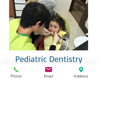
Pediatric Dentistry
小児歯科
Phone
Email
Address
「歯医者＝痛い、怖い」といった、お
子様の不安を取り除くことが、治療、
虫歯予防「成功」への最も重要なこと
だと考えます。
無理せず歯科治療の練習をしてから治
療に入りますので、お子様も安心し
て、治療を受けていただけます。
大人になっても、歯を大切にし、むし
歯・歯周病にならないように指導しま
す。