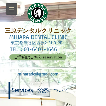
三原デンタルクリニック
MIHARA DENTAL CLINIC
東京都渋谷区西原2-31-3-2F
TEL :
03-6407-1646
ご予約はこちら reservation
miharadc@gmail.com
Services
治療について