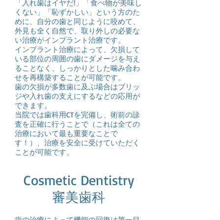
「入れ歯はイヤだ!」「食べ物が美味し
くない」「恥ずかしい」という方のた
めに、自分の歯と同じように咬めて、
外見も全く自然で、取り外しの必要な
い治療がインプラント治療です。
インプラント治療によって、欠損して
いる部位の周囲の歯にダメージを与え
ることなく、しっかりとした噛み合わ
せを再構築することが可能です。
歯の欠損が多数歯に及ぶ場合はブリッ
ジや入れ歯の支えにするなどの応用が
できます。
当院では歯科用CTを完備し、術前の診
査を正確に行うことで（これは全ての
治療において最も重要なことで
す！）、治療を安全に受けていただく
ことが可能です。
Cosmetic Dentistry
審美歯科
歯の治療によって機能の回復は第一目