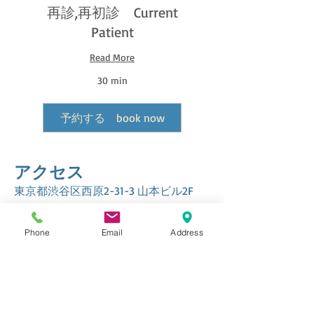
再診,再初診 Current
Patient
Read More
30 min
予約する book now
アクセス
東京都渋谷区西原2-31-3 山本ビル2F
京王新線（都営新宿線直通）
Phone
Email
Address
幡ヶ谷駅南口 徒歩２分
miharadc@gmail.com
ACCESS
Yamamoto building 2F
2-31-3 Nishihara Shibuya-ku Tokyo